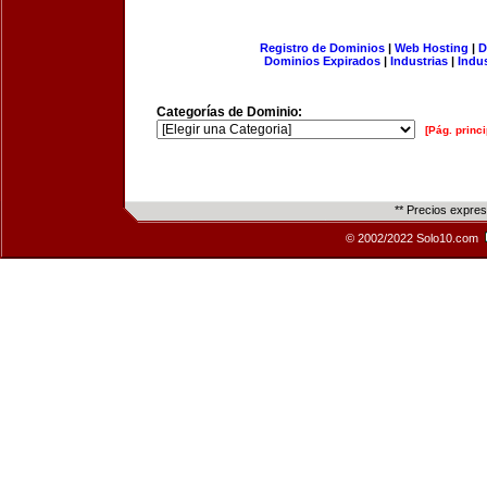
Registro de Dominios
|
Web Hosting
|
D
Dominios Expirados
|
Industrias
|
Indu
Categorías de Dominio:
[Pág. princi
** Precios expre
© 2002/2022 Solo10.com