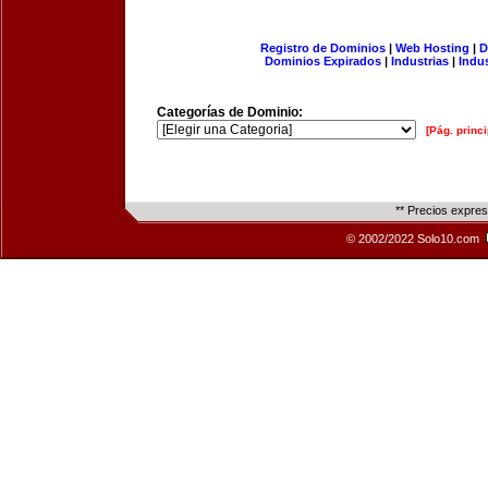
Registro de Dominios
|
Web Hosting
|
D
Dominios Expirados
|
Industrias
|
Indu
Categorías de Dominio:
[Pág. princi
** Precios expre
© 2002/2022 Solo10.com