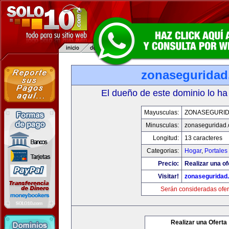
zonasegurida
El dueño de este dominio lo ha
Mayusculas:
ZONASEGURI
Minusculas:
zonaseguridad
Longitud:
13 caracteres
Categorias:
Hogar
,
Portales
Precio:
Realizar una of
Visitar!
zonaseguridad
Serán consideradas ofer
Realizar una Oferta