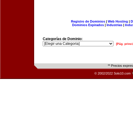
Registro de Dominios
|
Web Hosting
|
D
Dominios Expirados
|
Industrias
|
Indu
Categorías de Dominio:
[Pág. princi
** Precios expre
© 2002/2022 Solo10.com