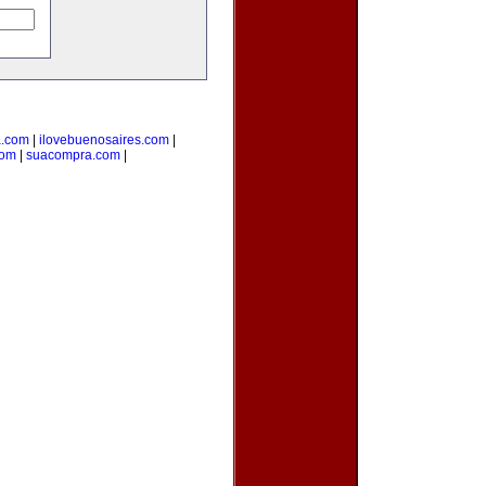
a.com
|
ilovebuenosaires.com
|
com
|
suacompra.com
|