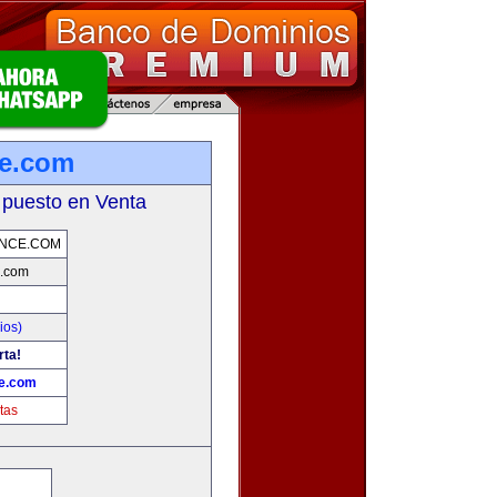
ce.com
 puesto en Venta
INCE.COM
e.com
ios)
rta!
ce.com
tas