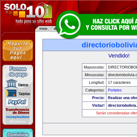
directorioboliv
Vendido!
Mayusculas:
DIRECTORIOBOL
Minusculas:
directoriobolivia
Longitud:
17 caracteres
Categorias:
Portales
Precio:
Realizar una ofer
Visitar!
directoriobolivi
Serán consideradas ofer