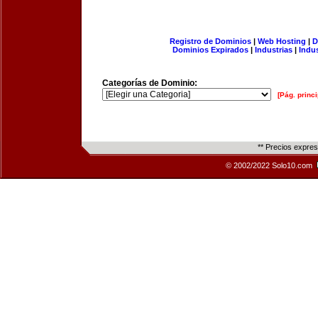
Registro de Dominios
|
Web Hosting
|
D
Dominios Expirados
|
Industrias
|
Indu
Categorías de Dominio:
[Pág. princi
** Precios expre
© 2002/2022 Solo10.com