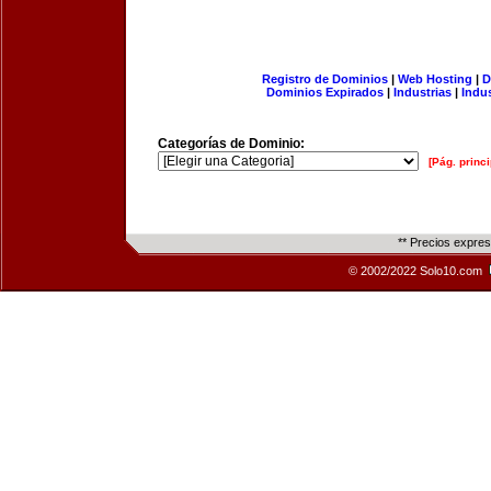
Registro de Dominios
|
Web Hosting
|
D
Dominios Expirados
|
Industrias
|
Indu
Categorías de Dominio:
[Pág. princi
** Precios expre
© 2002/2022 Solo10.com