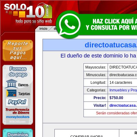
directoatucas
El dueño de este dominio lo ha
Mayusculas:
DIRECTOATUC
Minusculas:
directoatucasa.
Longitud:
14 caracteres
Categorias:
Inmuebles y Pr
Precio:
$750.00
Visitar!
directoatucasa
Serán consideradas ofer
R