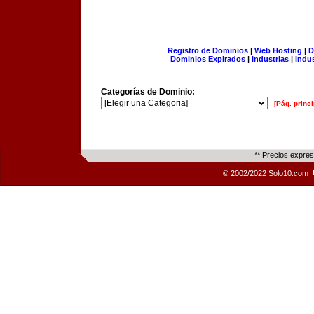
Registro de Dominios
|
Web Hosting
|
D
Dominios Expirados
|
Industrias
|
Indu
Categorías de Dominio:
[Pág. princi
** Precios expre
© 2002/2022 Solo10.com