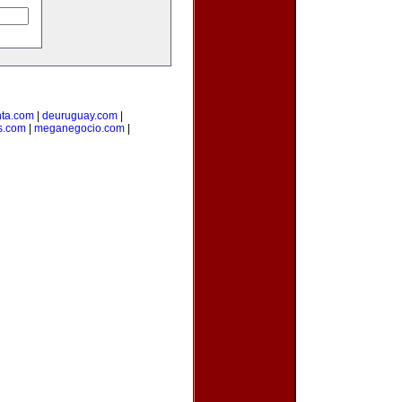
ta.com
|
deuruguay.com
|
s.com
|
meganegocio.com
|