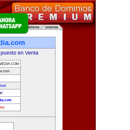
dia.com
 puesto en Venta
MEDIA.COM
ia.com
idad
a!
dia.com
tas