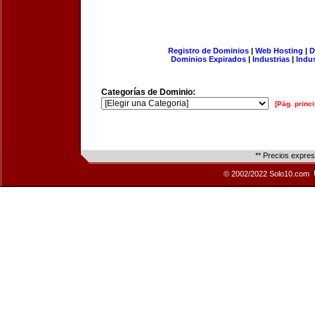
Registro de Dominios
|
Web Hosting
|
D
Dominios Expirados
|
Industrias
|
Indu
Categorías de Dominio:
[Pág. princi
** Precios expre
© 2002/2022 Solo10.com