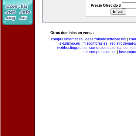
Precio Ofrecido $
Otros dominios en venta:
comprasinternet.es
|
desarrollodesoftware.net
|
com
e-turismo.es
|
miscompras.es
|
registrodemarc
webhostingpro.es
|
comercioelectronico.com.es
miscompras.com.es
|
tuscompra