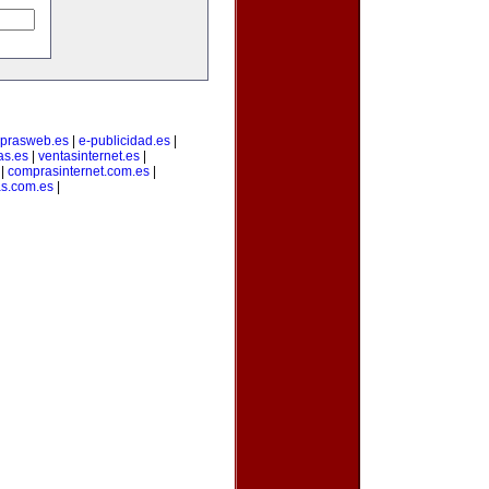
prasweb.es
|
e-publicidad.es
|
as.es
|
ventasinternet.es
|
|
comprasinternet.com.es
|
s.com.es
|