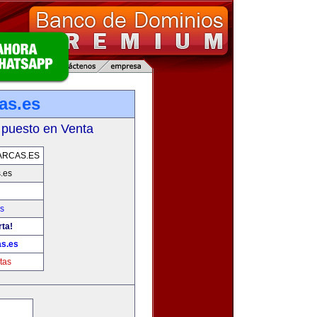
as.es
 puesto en Venta
ARCAS.ES
.es
s
rta!
as.es
tas