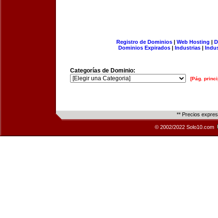
Registro de Dominios
|
Web Hosting
|
D
Dominios Expirados
|
Industrias
|
Indu
Categorías de Dominio:
[Pág. princi
** Precios expre
© 2002/2022 Solo10.com