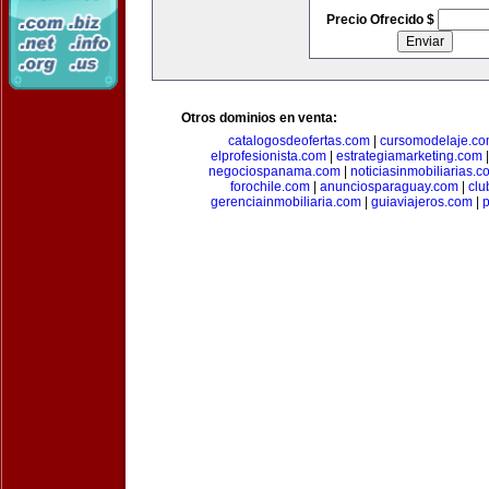
Precio Ofrecido $
Otros dominios en venta:
catalogosdeofertas.com
|
cursomodelaje.c
elprofesionista.com
|
estrategiamarketing.com
negociospanama.com
|
noticiasinmobiliarias.c
forochile.com
|
anunciosparaguay.com
|
clu
gerenciainmobiliaria.com
|
guiaviajeros.com
|
p