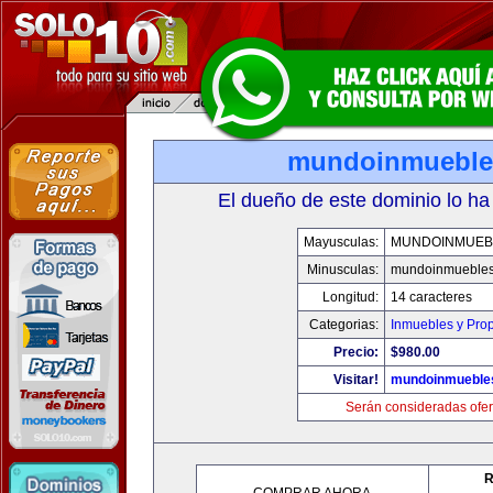
mundoinmueble
El dueño de este dominio lo ha
Mayusculas:
MUNDOINMUEB
Minusculas:
mundoinmueble
Longitud:
14 caracteres
Categorias:
Inmuebles y Pro
Precio:
$980.00
Visitar!
mundoinmueble
Serán consideradas ofer
R