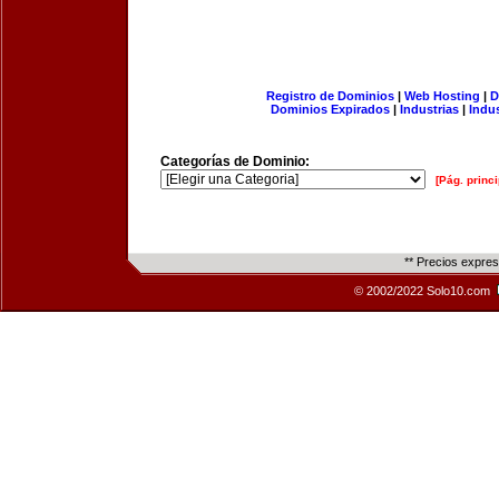
Registro de Dominios
|
Web Hosting
|
D
Dominios Expirados
|
Industrias
|
Indu
Categorías de Dominio:
[Pág. princi
** Precios expre
© 2002/2022 Solo10.com