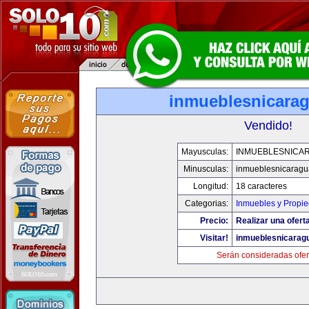
inmueblesnicara
Vendido!
Mayusculas:
INMUEBLESNICA
Minusculas:
inmueblesnicarag
Longitud:
18 caracteres
Categorias:
Inmuebles y Propi
Precio:
Realizar una ofert
Visitar!
inmueblesnicarag
Serán consideradas ofer