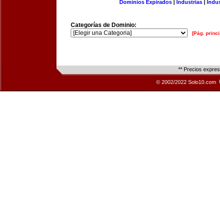
Dominios Expirados
|
Industrias
|
Indu
Categorías de Dominio:
[Pág. princi
** Precios expre
© 2002/2022 Solo10.com