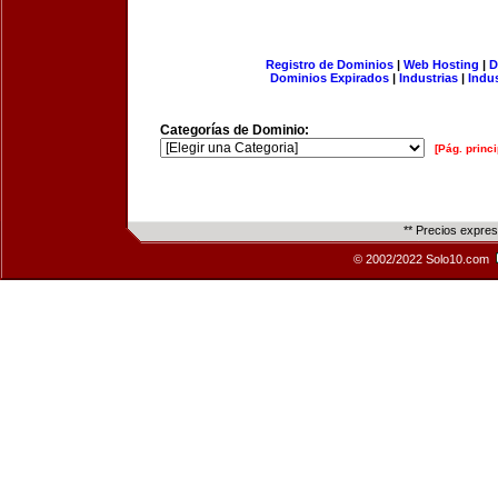
Registro de Dominios
|
Web Hosting
|
D
Dominios Expirados
|
Industrias
|
Indu
Categorías de Dominio:
[Pág. princi
** Precios expre
© 2002/2022 Solo10.com