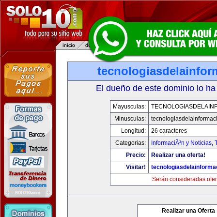
tecnologiasdelainfo
El dueño de este dominio lo ha
Mayusculas:
TECNOLOGIASDELAIN
Minusculas:
tecnologiasdelainformac
Longitud:
26 caracteres
Categorias:
InformaciÃ³n y Noticias
,
Precio:
Realizar una oferta!
Visitar!
tecnologiasdelainforma
Serán consideradas ofer
Realizar una Oferta