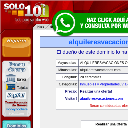
alquileresvacaci
El dueño de este dominio lo ha
Mayusculas:
ALQUILERESVACACIONES.
Minusculas:
alquileresvacaciones.com
Longitud:
20 caracteres
Categorias:
Inmuebles y Propiedades
,
Via
Precio:
Realizar una oferta!
Visitar!
alquileresvacaciones.com
Serán consideradas ofer
Realizar una Oferta