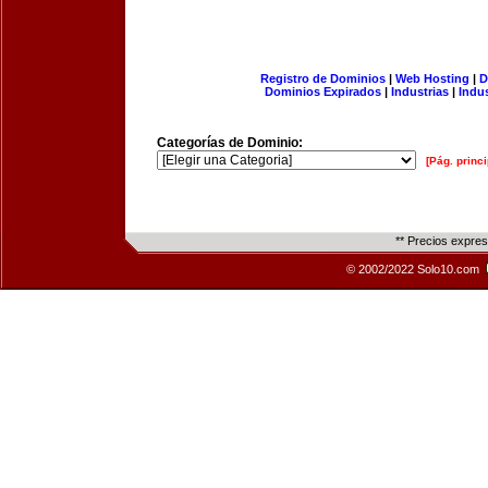
Registro de Dominios
|
Web Hosting
|
D
Dominios Expirados
|
Industrias
|
Indu
Categorías de Dominio:
[Pág. princi
** Precios expre
© 2002/2022 Solo10.com