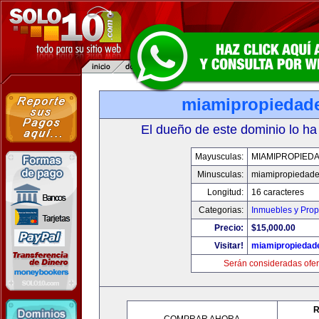
miamipropiedad
El dueño de este dominio lo ha
Mayusculas:
MIAMIPROPIED
Minusculas:
miamipropiedad
Longitud:
16 caracteres
Categorias:
Inmuebles y Pro
Precio:
$15,000.00
Visitar!
miamipropiedad
Serán consideradas ofer
R