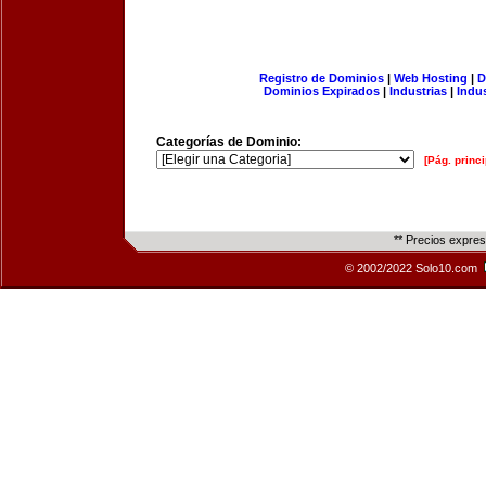
Registro de Dominios
|
Web Hosting
|
D
Dominios Expirados
|
Industrias
|
Indu
Categorías de Dominio:
[Pág. princi
** Precios expre
© 2002/2022 Solo10.com