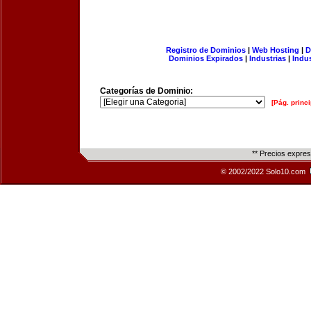
Registro de Dominios
|
Web Hosting
|
D
Dominios Expirados
|
Industrias
|
Indu
Categorías de Dominio:
[Pág. princi
** Precios expre
© 2002/2022 Solo10.com