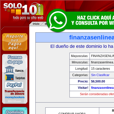
finanzasenline
El dueño de este dominio lo ha
Mayusculas:
FINANZASENLI
Minusculas:
finanzasenlinea
Longitud:
15 caracteres
Categorias:
Sin Clasificar
Precio:
$6,500.00
Visitar!
finanzasenline
Serán consideradas ofer
R