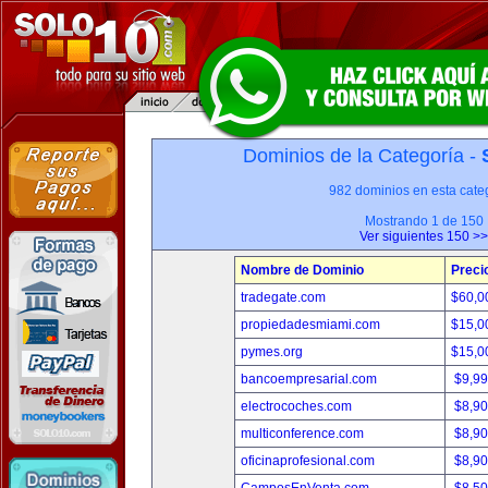
Dominios de la Categoría -
982 dominios en esta categ
Mostrando 1 de 150
Ver siguientes 150 >>
Nombre de Dominio
Preci
tradegate.com
$60,0
propiedadesmiami.com
$15,0
pymes.org
$15,0
bancoempresarial.com
$9,9
electrocoches.com
$8,9
multiconference.com
$8,9
oficinaprofesional.com
$8,9